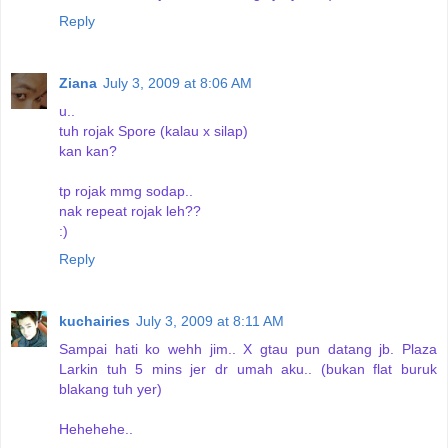
Reply
Ziana
July 3, 2009 at 8:06 AM
u..
tuh rojak Spore (kalau x silap)
kan kan?
tp rojak mmg sodap..
nak repeat rojak leh??
:)
Reply
kuchairies
July 3, 2009 at 8:11 AM
Sampai hati ko wehh jim.. X gtau pun datang jb. Plaza
Larkin tuh 5 mins jer dr umah aku.. (bukan flat buruk
blakang tuh yer)
Hehehehe..