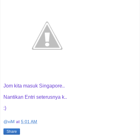
Jom kita masuk Singapore..
Nantikan Entri seterusnya k..
:)
@xiM
at
5:01 AM
Share