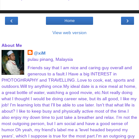
‹
›
Home
View web version
About Me
@xiM
pulau pinang, Malaysia
Friends say that I am nice and caring guy overall and
generous to a fault.I Have a big INTEREST in
PHOTOGHRAPHY and TRAVELLING..Love to cook, eat, sports and
outdoors.Will try anything once.My ideal date is a nice meal at home,
a great bottle of water, watching a good movie, etc.Not really doing
what I thought I would be doing career wise, but its all good, I like my
job! I'm learning lots that I'll be able to use later. Isn't that what life is
about? I like to keep busy and physically active most of the time.I
also enjoy my down time to just take a breather and relax. I'm not the
most outgoing person, but I am social and have a good sense of
humor.Oh yeah, my friend's label me a 'level headed beyond my
years', which I suppose is true for the most part.I'm an outgoing guy